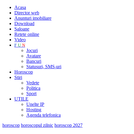
Acasa
Director web
Anunturi imobiliare
Download
Saloane
Retete online
Video
F
U
N
Jocuri
Avatare
Bancuri
Statusuri, SMS-uri
Horoscop
Stiri
Vedete
Politica
Sport
UTILE
Unelte IP
Hosting
Agenda telefonica
horoscop
horoscopul zilnic
horoscop 2027