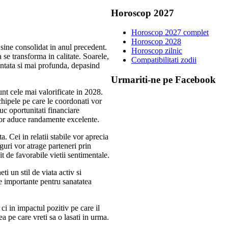
Horoscop 2027
Horoscop 2027 complet
Horoscop 2028
 sine consolidat in anul precedent.
Horoscop zilnic
a se transforma in calitate. Soarele,
Compatibilitati zodii
ntata si mai profunda, depasind
Urmariti-ne pe Facebook
unt cele mai valorificate in 2028.
chipele pe care le coordonati vor
uc oportunitati financiare
 vor aduce randamente excelente.
 Cei in relatii stabile vor aprecia
nguri vor atrage parteneri prin
t de favorabile vietii sentimentale.
i un stil de viata activ si
de importante pentru sanatatea
i in impactul pozitiv pe care il
a pe care vreti sa o lasati in urma.