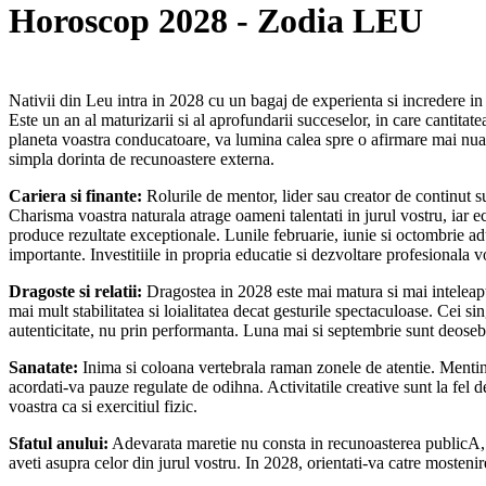
Horoscop 2028 - Zodia LEU
Nativii din Leu intra in 2028 cu un bagaj de experienta si incredere in
Este un an al maturizarii si al aprofundarii succeselor, in care cantitate
planeta voastra conducatoare, va lumina calea spre o afirmare mai nua
simpla dorinta de recunoastere externa.
Cariera si finante:
Rolurile de mentor, lider sau creator de continut s
Charisma voastra naturala atrage oameni talentati in jurul vostru, iar e
produce rezultate exceptionale. Lunile februarie, iunie si octombrie ad
importante. Investitiile in propria educatie si dezvoltare profesionala
Dragoste si relatii:
Dragostea in 2028 este mai matura si mai inteleapta.
mai mult stabilitatea si loialitatea decat gesturile spectaculoase. Cei si
autenticitate, nu prin performanta. Luna mai si septembrie sunt deosebi
Sanatate:
Inima si coloana vertebrala raman zonele de atentie. Mentinet
acordati-va pauze regulate de odihna. Activitatile creative sunt la fel 
voastra ca si exercitiul fizic.
Sfatul anului:
Adevarata maretie nu consta in recunoasterea publicA, c
aveti asupra celor din jurul vostru. In 2028, orientati-va catre mostenire