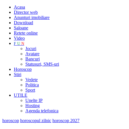
Acasa
Director web
Anunturi imobiliare
Download
Saloane
Retete online
Video
F
U
N
Jocuri
Avatare
Bancuri
Statusuri, SMS-uri
Horoscop
Stiri
Vedete
Politica
Sport
UTILE
Unelte IP
Hosting
Agenda telefonica
horoscop
horoscopul zilnic
horoscop 2027