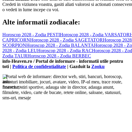
Credeti in viziunea voastra, gasiti aliati valorosi si actionati consecve
o vedeti in lume incepe cu voi.
Alte informatii zodiacale:
Horoscop 2028 - Zodia PESTI
Horoscop 2028 - Zodia VARSATOR
H
CAPRICORN
Horoscop 2028 - Zodia SAGETATOR
Horoscop 2028 
SCORPION
Horoscop 2028 - Zodia BALANTA
Horoscop 2028 - 
2028 - Zodia LEU
Horoscop 2028 - Zodia RAC
Horoscop 2028 - Z
Zodia TAUR
Horoscop 2028 - Zodia BERBEC
info-Heaven.ro / Portal de informare
- informatii utile pentru
toti |
Politica de confidentialitate
| Gazduit la
Zooku
Portal web de informare: director web, stiri, bancuri, horoscop,
anunturi imobiliare, jocuri, avatare, video, IP-ul meu, trace route,
financiar, stiri sportive, adauga site in director, adauga anunt,
filmulete, video, carte de bucate, retete online, saloane, statusuri,
sms-uri, mesaje