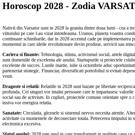
Horoscop 2028 - Zodia VARSA
Nativii din Varsator sunt in 2028 la granita dintre doua lumi - cea a tr
viitorului pe care l-au vizat intotdeauna. Uranus, planeta voastra cond
continuare schimbarile, dar in 2028 accentul cade pe implementarea pra
momentul in care ideile revolutionare devin produse, servicii sau misca
Cariera si finante:
Tehnologia, stiinta, activismul social, artele digita
sunt domeniile de excelenta ale anului. Startupurile si proiectele colab
excelente de succes. Lunile martie, iulie si octombrie aduc oportunitat
parteneriat strategic. Financiar, diversificati portofoliul si evitati dep
venit.
Dragoste si relatii:
Relatiile in 2028 sunt bazate pe libertate reciproca
profunda. Cei singuri vor intalni persoane care le impartasesc valorile 
social sau de activism. In cupluri, proiectele comune orientate spre o
insiva vor energiza relatia.
Sanatate:
Circulatia, gleznele si sistemul nervos necesita atentie. Alte
activitate cu momentele de deconectare totala. Petrecerea timpului in 
electronica excesiva.
Sfatul anului:
2028 este anul in care transformati in realitate ceea ce a